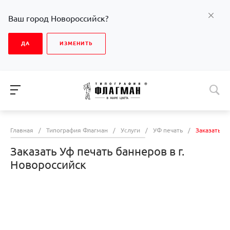
Ваш город Новороссийск?
ДА
ИЗМЕНИТЬ
Главная
/
Типография Флагман
/
Услуги
/
УФ печать
/
Заказать Уф
Заказать Уф печать баннеров в г.
Новороссийск