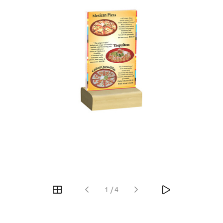
1
/
4