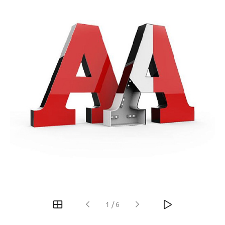
1
/
6