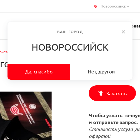
Новороссийск
Услуги типографии
Бизнес-сувениры
Требован
ВАШ ГОРОД
НОВОРОССИЙСК
аказать Защитная маска с логотипом в г. Новороссийск
готипом в г. Новороссийск
Да, спасибо
Нет, другой
Заказать
Чтобы узнать точную
и отправьте запрос.
Стоимость услуги ук
офертой.