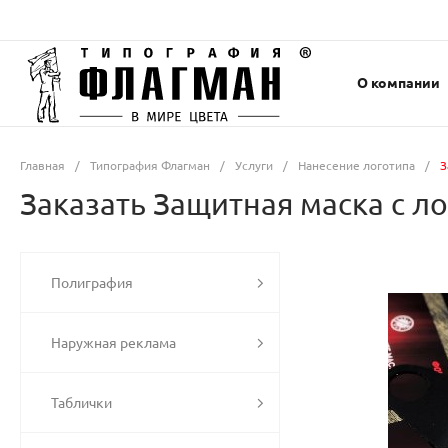
О компании
Главная
/
Типография Флагман
/
Услуги
/
Нанесение логотипа
/
З
Заказать Защитная маска с ло
Полиграфия
Наружная реклама
Таблички