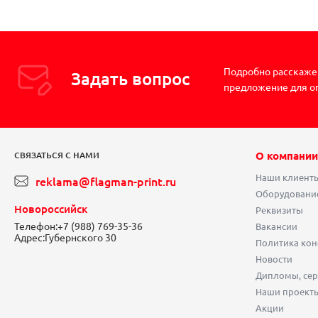
Подробно расскажем
Задать вопрос
предложение для о
О компании
СВЯЗАТЬСЯ С НАМИ
Наши клиент
reklama@flagman-print.ru
Оборудовани
Новороссийск
Реквизиты
Телефон:
+7 (988) 769-35-36
Вакансии
Адрес:
Губернского 30
Политика ко
Новости
Дипломы, сер
Наши проект
Акции