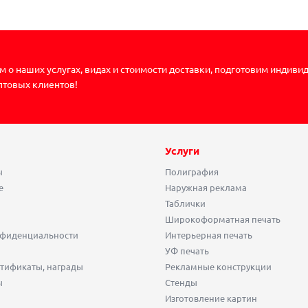
 о наших услугах, видах и стоимости доставки, подготовим индиви
птовых клиентов!
Услуги
ы
Полиграфия
е
Наружная реклама
Таблички
Широкоформатная печать
нфиденциальности
Интерьерная печать
УФ печать
тификаты, награды
Рекламные конструкции
ы
Стенды
Изготовление картин