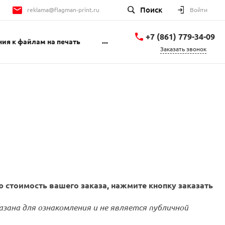
Поиск
reklama@flagman-print.ru
Войти
+7 (861) 779-34-09
...
ия к файлам на печать
Заказать звонок
+7 (861) 779-34-09
ул. Губернского 30
пн-пт 9:00-18:00 сб
10:00-14:00
reklama@flagman-
print.ru
+7 (988) 769-35-36
Губернского 30
пн-пт 9:00-18:00 сб
10:00-14:00
reklama@flagman-
print.ru
 стоимость вашего заказа, нажмите кнопку заказать
азана для ознакомления и не является публичной