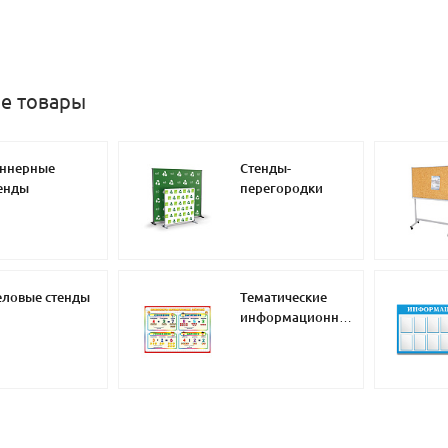
е товары
ннерные
Стенды-
енды
перегородки
ловые стенды
Тематические
информационные
стенды