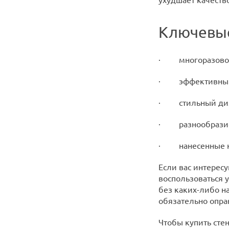
Ключевые
· многоразовое
· эффективный м
· стильный диз
· разнообразие 
· нанесенные на
Если вас интерес
воспользоваться 
без каких-либо н
обязательно опра
Чтобы купить сте