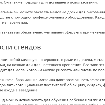
я. Они также подходят для домашнего использования.
агман» вы можете заказать меловые доски для рисования
дстве с помощью профессионального оборудования. Кажд
угие параметры.
 заказа мы обязательно учитываем сферу его применения
сти стендов
ляет собой меловую поверхность в раме из дерева, метал
ми, на ножках или для настенного крепления. Все зависи
дит для мела, которым можно рисовать или писать по пов
я кафе, бара или же магазина дают возможность эффекти
домлять потенциальных посетителей об акциях, скидках, 
е входа в заведение.
нд можно использовать для обучения ребенка или же для
 продукции. Надписи и рисунки легко стираются губкой, п