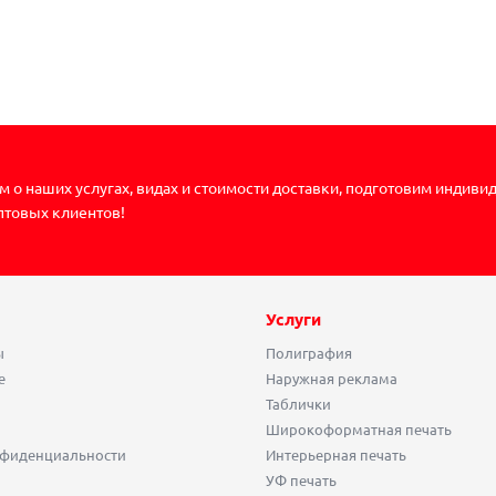
 о наших услугах, видах и стоимости доставки, подготовим индиви
птовых клиентов!
Услуги
ы
Полиграфия
е
Наружная реклама
Таблички
Широкоформатная печать
нфиденциальности
Интерьерная печать
УФ печать