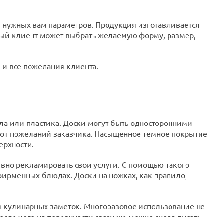
 нужных вам параметров. Продукция изготавливается
ый клиент может выбрать желаемую форму, размер,
 и все пожелания клиента.
ла или пластика. Доски могут быть односторонними
т от пожеланий заказчика. Насыщенное темное покрытие
ерхности.
вно рекламировать свои услуги. С помощью такого
фирменных блюдах. Доски на ножках, как правило,
 кулинарных заметок. Многоразовое использование не
осле чего на поверхности сразу же можно снова писать.