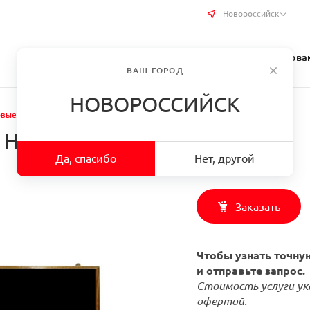
Новороссийск
Услуги типографии
Бизнес-сувениры
Требован
ВАШ ГОРОД
НОВОРОССИЙСК
вые стенды в г. Новороссийск
. Новороссийск
Да, спасибо
Нет, другой
Заказать
Чтобы узнать точную
и отправьте запрос.
Стоимость услуги ук
офертой.