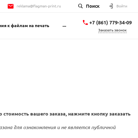
Поиск
reklama@flagman-print.ru
Войти
+7 (861) 779-34-09
...
ия к файлам на печать
Заказать звонок
+7 (861) 779-34-09
ул. Губернского 30
пн-пт 9:00-18:00 сб
10:00-14:00
reklama@flagman-
print.ru
+7 (988) 769-35-36
Губернского 30
пн-пт 9:00-18:00 сб
10:00-14:00
reklama@flagman-
print.ru
 стоимость вашего заказа, нажмите кнопку заказать
азана для ознакомления и не является публичной