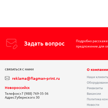
Подробно расскажем
Задать вопрос
предложение для о
О компании
СВЯЗАТЬСЯ С НАМИ
Наши клиент
reklama@flagman-print.ru
Оборудовани
Новороссийск
Реквизиты
Телефон:
+7 (988) 769-35-36
Вакансии
Адрес:
Губернского 30
Политика ко
Новости