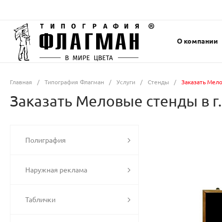
О компании
Главная
/
Типография Флагман
/
Услуги
/
Стенды
/
Заказать Мело
Заказать Меловые стенды в г
Полиграфия
Наружная реклама
Таблички