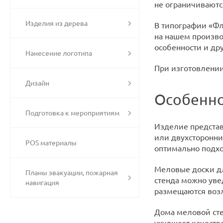
не ограничиваютс
Изделия из дерева
В типографии «Фл
на нашем произво
особенности и др
Нанесение логотипа
При изготовлении
Дизайн
Особенно
Подготовка к мероприятиям
Изделие представ
или двухсторонни
POS материалы
оптимально подхо
Меловые доски дл
Планы эвакуации, пожарная
стенда можно уве
навигация
размещаются возл
Дома меловой сте
ухудшает качество