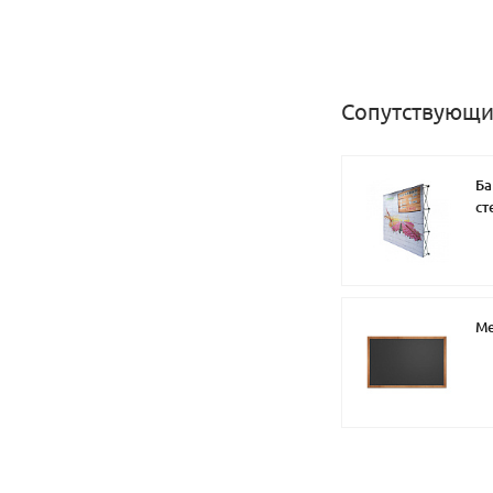
Сопутствующи
Ба
ст
Ме