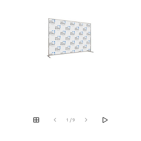
1
/
9