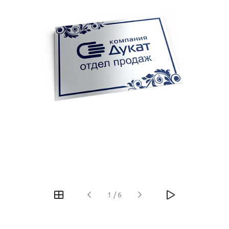
1
/
6